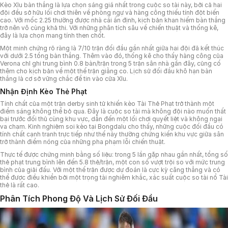
Kèo Xỉu bàn thắng là lựa chọn sáng giá nhất trong cuộc so tài này, bởi cả hai
đội đều sở hữu lối chơi thiên về phòng ngự và hàng công thiếu tính đột biến
cao. Với mốc 2.25 thường được nhà cái ấn định, kịch bản khan hiếm bàn thắng
trở nên vô cùng khả thi. Với những phân tích sâu về chiến thuật và thống kê,
đây là lựa chọn mang tính then chốt.
Một minh chứng rõ ràng là 7/10 trận đối đầu gần nhất giữa hai đội đã kết thúc
với dưới 2.5 tổng bàn thắng. Thêm vào đó, thống kê cho thấy hàng công của
Verona chỉ ghi trung bình 0.8 bàn/trận trong 5 trận sân nhà gần đây, củng cố
thêm cho kịch bản về một thế trận giằng co. Lịch sử đối đầu khô hạn bàn
thắng là cơ sở vững chắc để tin vào cửa Xỉu.
Nhận Định Kèo Thẻ Phạt
Tính chất của một trận derby sinh tử khiến kèo Tài Thẻ Phạt trở thành một
điểm sáng không thể bỏ qua. Đây là cuộc so tài mà không đội nào muốn thất
bại trước đối thủ cùng khu vực, dẫn đến một lối chơi quyết liệt và không ngại
va chạm. Kinh nghiệm soi kèo tại Bongdalu cho thấy, những cuộc đối đầu có
tính chất cạnh tranh trực tiếp như thế này thường chứng kiến khu vực giữa sân
trở thành điểm nóng của những pha phạm lỗi chiến thuật.
Thực tế được chứng minh bằng số liệu: trong 5 lần gặp nhau gần nhất, tổng số
thẻ phạt trung bình lên đến 5.8 thẻ/trận, một con số vượt trội so với mức trung
bình của giải đấu. Với một thế trận được dự đoán là cực kỳ căng thẳng và có
thể được điều khiển bởi một trọng tài nghiêm khắc, xác suất cuộc so tài nổ Tài
thẻ là rất cao.
Phân Tích Phong Độ Và Lịch Sử Đối Đầu