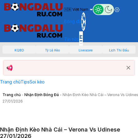
🇻🇳 Việt Nam
Bóng đá
Tin tức
KQBD
Tỷ Lệ Kèo
Livescore
Lịch Thi Đấu
Trang chủ
Tips
Soi kèo
Trang chủ
-
Nhận Định Bóng Đá
-
Nhận Định Kèo Nhà Cái – Verona Vs Udine
27/01/2026
Nhận Định Kèo Nhà Cái – Verona Vs Udinese
27/01/2026