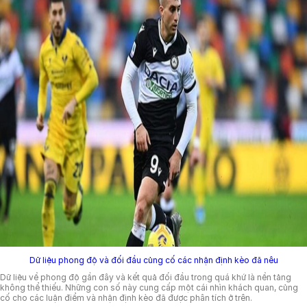
Dữ liệu phong độ và đối đầu củng cố các nhận định kèo đã nêu
Dữ liệu về phong độ gần đây và kết quả đối đầu trong quá khứ là nền tảng
không thể thiếu. Những con số này cung cấp một cái nhìn khách quan, củng
cố cho các luận điểm và nhận định kèo đã được phân tích ở trên.