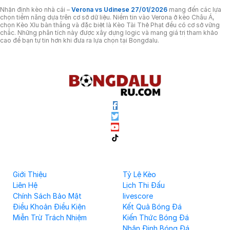
Nhận định kèo nhà cái –
Verona vs Udinese 27/01/2026
mang đến các lựa
chọn tiềm năng dựa trên cơ sở dữ liệu. Niềm tin vào Verona ở kèo Châu Á,
chọn Kèo Xỉu bàn thắng và đặc biệt là Kèo Tài Thẻ Phạt đều có cơ sở vững
chắc. Những phân tích này được xây dựng logic và mang giá trị tham khảo
cao để bạn tự tin hơn khi đưa ra lựa chọn tại Bongdalu.
Về chúng tôi
Hữu Ích Bóng đá
Giới Thiệu
Tỷ Lệ Kèo
Liên Hệ
Lịch Thi Đấu
Chính Sách Bảo Mật
livescore
Điều Khoản Điều Kiện
Kết Quả Bóng Đá
Miễn Trừ Trách Nhiệm
Kiến Thức Bóng Đá
Nhận Định Bóng Đá