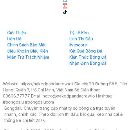
Về chúng tôi
Hữu Ích Bóng đá
Giới Thiệu
Tỷ Lệ Kèo
Liên Hệ
Lịch Thi Đấu
Chính Sách Bảo Mật
livescore
Điều Khoản Điều Kiện
Kết Quả Bóng Đá
Miễn Trừ Trách Nhiệm
Kiến Thức Bóng Đá
Nhận Định Bóng Đá
Theo Dõi Chúng Tôi
Website: https://nakedpandacrew.io/ Địa chỉ: 20 Đường Số 5, Tân
Hưng, Quận 7, Hồ Chí Minh, Việt Nam Số Điện thoại:
09698.77777 Email:
hotro@nakedpandacrew.io
Hashtag:
#bongdalu #bongdalucom
Bongdalu Chuyên trang cập nhật tỷ số bóng đá trực tuyến
nhanh, chính xác. Theo dõi lịch thi đấu, kết quả, kèo nhà cái &
thống kê chi tiết 24/7.