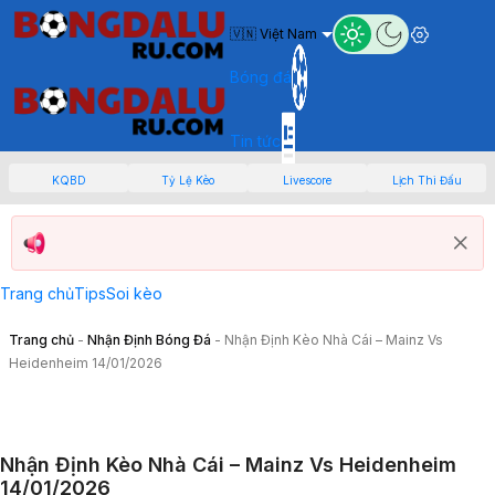
🇻🇳 Việt Nam
Bóng đá
Tin tức
KQBD
Tỷ Lệ Kèo
Livescore
Lịch Thi Đấu
Trang chủ
Tips
Soi kèo
Trang chủ
-
Nhận Định Bóng Đá
-
Nhận Định Kèo Nhà Cái – Mainz Vs
Heidenheim 14/01/2026
Nhận Định Kèo Nhà Cái – Mainz Vs Heidenheim
14/01/2026