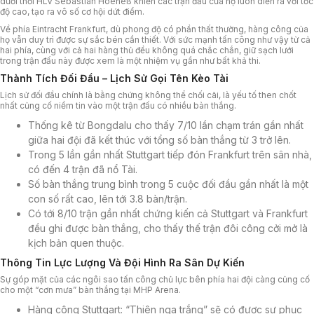
dưới thời HLV Sebastian Hoeneß khiến các trận đấu của họ luôn diễn ra với tốc
độ cao, tạo ra vô số cơ hội dứt điểm.
Về phía Eintracht Frankfurt, dù phong độ có phần thất thường, hàng công của
họ vẫn duy trì được sự sắc bén cần thiết. Với sức mạnh tấn công như vậy từ cả
hai phía, cùng với cả hai hàng thủ đều không quá chắc chắn, giữ sạch lưới
trong trận đấu này được xem là một nhiệm vụ gần như bất khả thi.
Thành Tích Đối Đầu – Lịch Sử Gọi Tên Kèo Tài
Lịch sử đối đầu chính là bằng chứng không thể chối cãi, là yếu tố then chốt
nhất củng cố niềm tin vào một trận đấu có nhiều bàn thắng.
Thống kê từ Bongdalu cho thấy 7/10 lần chạm trán gần nhất
giữa hai đội đã kết thúc với tổng số bàn thắng từ 3 trở lên.
Trong 5 lần gần nhất Stuttgart tiếp đón Frankfurt trên sân nhà,
có đến 4 trận đã nổ Tài.
Số bàn thắng trung bình trong 5 cuộc đối đầu gần nhất là một
con số rất cao, lên tới 3.8 bàn/trận.
Có tới 8/10 trận gần nhất chứng kiến cả Stuttgart và Frankfurt
đều ghi được bàn thắng, cho thấy thế trận đôi công cởi mở là
kịch bản quen thuộc.
Thông Tin Lực Lượng Và Đội Hình Ra Sân Dự Kiến
Sự góp mặt của các ngôi sao tấn công chủ lực bên phía hai đội càng củng cố
cho một “cơn mưa” bàn thắng tại MHP Arena.
Hàng công Stuttgart: “Thiên nga trắng” sẽ có được sự phục