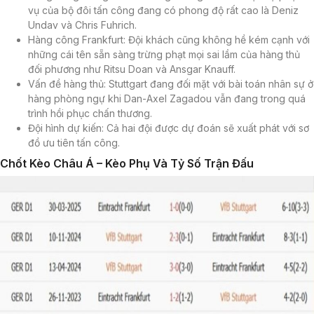
vụ của bộ đôi tấn công đang có phong độ rất cao là Deniz
Undav và Chris Fuhrich.
Hàng công Frankfurt: Đội khách cũng không hề kém cạnh với
những cái tên sẵn sàng trừng phạt mọi sai lầm của hàng thủ
đối phương như Ritsu Doan và Ansgar Knauff.
Vấn đề hàng thủ: Stuttgart đang đối mặt với bài toán nhân sự ở
hàng phòng ngự khi Dan-Axel Zagadou vẫn đang trong quá
trình hồi phục chấn thương.
Đội hình dự kiến: Cả hai đội được dự đoán sẽ xuất phát với sơ
đồ ưu tiên tấn công.
Chốt Kèo Châu Á – Kèo Phụ Và Tỷ Số Trận Đấu