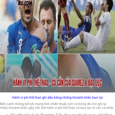
Hành vi phi thể thao ghi dấu bằng những khoảnh khắc bạo lực
Bên cạnh những bê bối mang tính chiến thuật, lịch sử bóng đá còn ghi lại
nhiều khoảnh khắc gây sốc bởi hành vi phi thể thao và bạo lực từ các cá nhân.
Cú cắn của Luis Suarez
: Tiền đạo người Uruguay nổi tiếng