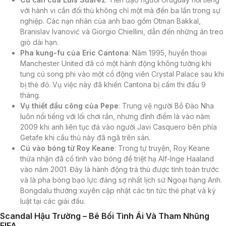
với hành vi cắn đối thủ không chỉ một mà đến ba lần trong sự
nghiệp. Các nạn nhân của anh bao gồm Otman Bakkal,
Branislav Ivanović và Giorgio Chiellini, dẫn đến những án treo
giò dài hạn.
Pha kung-fu của Eric Cantona
: Năm 1995, huyền thoại
Manchester United đã có một hành động không tưởng khi
tung cú song phi vào một cổ động viên Crystal Palace sau khi
bị thẻ đỏ. Vụ việc này đã khiến Cantona bị cấm thi đấu 9
tháng.
Vụ thiết đầu công của Pepe
: Trung vệ người Bồ Đào Nha
luôn nổi tiếng với lối chơi rắn, nhưng đỉnh điểm là vào năm
2009 khi anh liên tục đá vào người Javi Casquero bên phía
Getafe khi cầu thủ này đã ngã trên sân.
Cú vào bóng từ Roy Keane
: Trong tự truyện, Roy Keane
thừa nhận đã cố tình vào bóng để triệt hạ Alf-Inge Haaland
vào năm 2001. Đây là hành động trả thù được tính toán trước
và là pha bóng bạo lực đáng sợ nhất lịch sử Ngoại hạng Anh.
Bongdalu thường xuyên cập nhật các tin tức thẻ phạt và kỷ
luật tại các giải đấu.
Scandal Hậu Trường – Bê Bối Tình Ái Và Tham Nhũng
FIFA