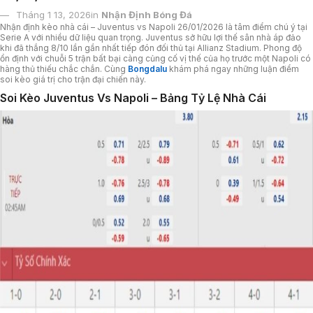
Tháng 1 13, 2026
in
Nhận Định Bóng Đá
Nhận định kèo nhà cái – Juventus vs Napoli 26/01/2026 là tâm điểm chú ý tại
Serie A với nhiều dữ liệu quan trọng. Juventus sở hữu lợi thế sân nhà áp đảo
khi đã thắng 8/10 lần gần nhất tiếp đón đối thủ tại Allianz Stadium. Phong độ
ổn định với chuỗi 5 trận bất bại càng củng cố vị thế của họ trước một Napoli có
hàng thủ thiếu chắc chắn. Cùng
Bongdalu
khám phá ngay những luận điểm
soi kèo giá trị cho trận đại chiến này.
Soi Kèo Juventus Vs Napoli – Bảng Tỷ Lệ Nhà Cái