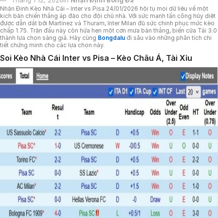
Tháng 1 12, 2026
in
Nhận Định Bóng Đá
Nhận Định Kèo Nhà Cái – Inter vs Pisa 24/01/2026 hội tụ mọi dữ liệu về một
kịch bản chiến thắng áp đảo cho đội chủ nhà. Với sức mạnh tấn công hủy diệt
được dẫn dắt bởi Martínez và Thuram, Inter Milan đủ sức chinh phục mức kèo
chấp 1.75. Trận đấu này còn hứa hẹn một cơn mưa bàn thắng, biến cửa Tài 3.0
thành lựa chọn sáng giá. Hãy cùng
Bongdalu
đi sâu vào những phân tích chi
tiết chứng minh cho các lựa chọn này.
Soi Kèo Nhà Cái Inter vs Pisa – Kèo Châu Á, Tài Xỉu