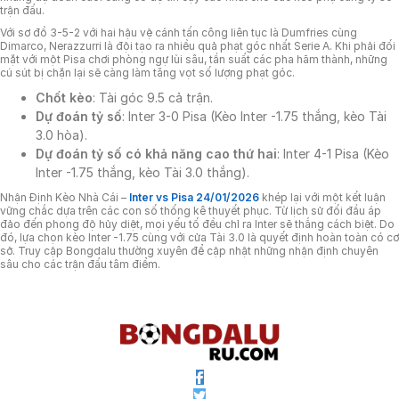
trận đấu.
Với sơ đồ 3-5-2 với hai hậu vệ cánh tấn công liên tục là Dumfries cùng
Dimarco, Nerazzurri là đội tạo ra nhiều quả phạt góc nhất Serie A. Khi phải đối
mặt với một Pisa chơi phòng ngự lùi sâu, tần suất các pha hãm thành, những
cú sút bị chặn lại sẽ càng làm tăng vọt số lượng phạt góc.
Chốt kèo
: Tài góc 9.5 cả trận.
Dự đoán tỷ số
: Inter 3-0 Pisa (Kèo Inter -1.75 thắng, kèo Tài
3.0 hòa).
Dự đoán tỷ số có khả năng cao thứ hai
: Inter 4-1 Pisa (Kèo
Inter -1.75 thắng, kèo Tài 3.0 thắng).
Nhận Định Kèo Nhà Cái –
Inter vs Pisa 24/01/2026
khép lại với một kết luận
vững chắc dựa trên các con số thống kê thuyết phục. Từ lịch sử đối đầu áp
đảo đến phong độ hủy diệt, mọi yếu tố đều chỉ ra Inter sẽ thắng cách biệt. Do
đó, lựa chọn kèo Inter -1.75 cùng với cửa Tài 3.0 là quyết định hoàn toàn có cơ
sở. Truy cập Bongdalu thường xuyên để cập nhật những nhận định chuyên
sâu cho các trận đấu tâm điểm.