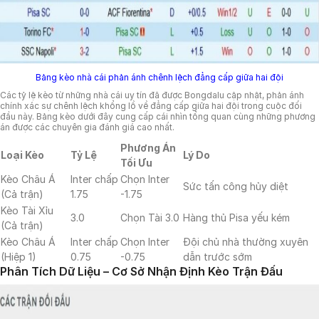
Bảng kèo nhà cái phản ánh chênh lệch đẳng cấp giữa hai đội
Các tỷ lệ kèo từ những nhà cái uy tín đã được Bongdalu cập nhật, phản ánh
chính xác sự chênh lệch khổng lồ về đẳng cấp giữa hai đội trong cuộc đối
đầu này. Bảng kèo dưới đây cung cấp cái nhìn tổng quan cùng những phương
án được các chuyên gia đánh giá cao nhất.
Phương Án
Loại Kèo
Tỷ Lệ
Lý Do
Tối Ưu
Kèo Châu Á
Inter chấp
Chọn Inter
Sức tấn công hủy diệt
(Cả trận)
1.75
-1.75
Kèo Tài Xỉu
3.0
Chọn Tài 3.0
Hàng thủ Pisa yếu kém
(Cả trận)
Kèo Châu Á
Inter chấp
Chọn Inter
Đội chủ nhà thường xuyên
(Hiệp 1)
0.75
-0.75
dẫn trước sớm
Phân Tích Dữ Liệu – Cơ Sở Nhận Định Kèo Trận Đấu