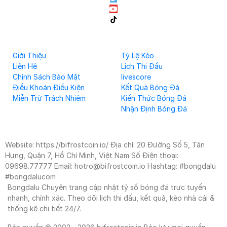
Về chúng tôi
Hữu Ích Bóng đá
Giới Thiệu
Tỷ Lệ Kèo
Liên Hệ
Lịch Thi Đấu
Chính Sách Bảo Mật
livescore
Điều Khoản Điều Kiện
Kết Quả Bóng Đá
Miễn Trừ Trách Nhiệm
Kiến Thức Bóng Đá
Nhận Định Bóng Đá
Theo Dõi Chúng Tôi
Website: https://bifrostcoin.io/ Địa chỉ: 20 Đường Số 5, Tân
Hưng, Quận 7, Hồ Chí Minh, Việt Nam Số Điện thoại:
09698.77777 Email:
hotro@bifrostcoin.io
Hashtag: #bongdalu
#bongdalucom
Bongdalu Chuyên trang cập nhật tỷ số bóng đá trực tuyến
nhanh, chính xác. Theo dõi lịch thi đấu, kết quả, kèo nhà cái &
thống kê chi tiết 24/7.