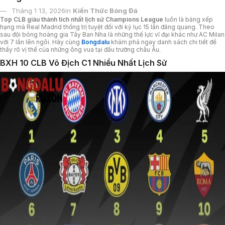
Tháng 1 13, 2026
in
Kiến Thức Bóng Đá
Top CLB giàu thành tích nhất lịch sử Champions League
luôn là bảng xếp
hạng mà Real Madrid thống trị tuyệt đối với kỷ lục 15 lần đăng quang. Theo
sau đội bóng hoàng gia Tây Ban Nha là những thế lực vĩ đại khác như AC Milan
với 7 lần lên ngôi. Hãy cùng
Bongdalu
khám phá ngay danh sách chi tiết để
thấy rõ vị thế của những ông vua tại đấu trường châu Âu.
BXH 10 CLB Vô Địch C1 Nhiều Nhất Lịch Sử