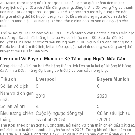
AC Milan, theo thống kê từ Bongdalu, là câu lạc bộ giàu thành tích thứ hai
trong lịch sử giải đấu với 7 lần đăng quang, đồng thời là đội bóng Ý giàu thành
tích nhất tại Champions League. Vị thế Rossoneri được xây dựng trên nền
tảng từ những thế hệ huyền thoại và một lối chơi phòng ngự trứ danh đã trở
thành thương hiệu. Dù hiện tại không còn ở đỉnh cao, di sản của họ vẫn còn
mãi.
Thế hệ người Hà Lan bay với Ruud Gullit và Marco van Basten dưới sự dẫn dắt
của Arrigo Sacchi đã thống trị châu Âu cuối thập niên 80. Sau đó, đến kỷ
nguyên HLV Carlo Ancelotti đầu những năm 2000, với biểu tượng phòng ngự
Paolo Maldini làm thủ lĩnh, Milan tiếp tục gặt hái vinh quang và củng cố vị thế
huyền thoại tại sân San Siro.
Liverpool Và Bayern Munich – Kẻ Tám Lạng Người Nửa Cân
Cùng chia sẻ vị trí thứ ba trên bảng thành tích lịch sử là hai gã khổng lồ bóng
đá Anh và Đức, những đội bóng có triết lý và bản sắc riêng biệt.
Tiêu chí
Liverpool
Bayern Munich
Số lần vô địch
6
6
Năm vô địch gần
2019
2020
nhất
Số lần về nhì
4
5
Biểu tượng chiến
Cuộc lội ngược dòng tại
Cú ăn sáu lịch sử
thắng
Istanbul (2005)
(2020)
The Kop, theo phân tích từ Bongdalu, nổi tiếng với tinh thần chiến đấu bất diệt,
mà đỉnh cao là đêm Istanbul huyền ảo năm 2005. Trong khi đó, Hùm xám xứ
Bavaria lại là biểu tượng cho sự kỷ luật và sức mạnh hủy diệt, thể hiện qua cú