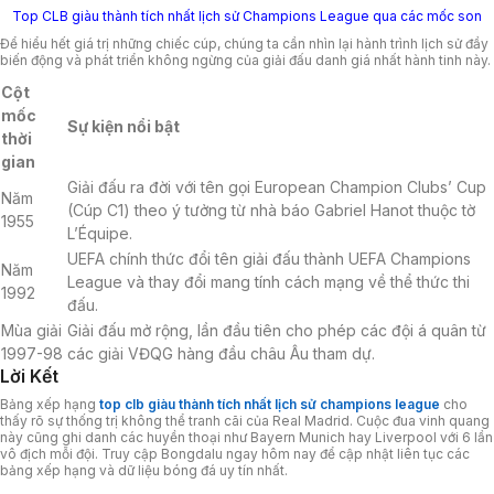
Top CLB giàu thành tích nhất lịch sử Champions League qua các mốc son
Để hiểu hết giá trị những chiếc cúp, chúng ta cần nhìn lại hành trình lịch sử đầy
biến động và phát triển không ngừng của giải đấu danh giá nhất hành tinh này.
Cột
mốc
Sự kiện nổi bật
thời
gian
Giải đấu ra đời với tên gọi European Champion Clubs’ Cup
Năm
(Cúp C1) theo ý tưởng từ nhà báo Gabriel Hanot thuộc tờ
1955
L’Équipe.
UEFA chính thức đổi tên giải đấu thành UEFA Champions
Năm
League và thay đổi mang tính cách mạng về thể thức thi
1992
đấu.
Mùa giải
Giải đấu mở rộng, lần đầu tiên cho phép các đội á quân từ
1997-98
các giải VĐQG hàng đầu châu Âu tham dự.
Lời Kết
Bảng xếp hạng
top clb giàu thành tích nhất lịch sử champions league
cho
thấy rõ sự thống trị không thể tranh cãi của Real Madrid. Cuộc đua vinh quang
này cũng ghi danh các huyền thoại như Bayern Munich hay Liverpool với 6 lần
vô địch mỗi đội. Truy cập Bongdalu ngay hôm nay để cập nhật liên tục các
bảng xếp hạng và dữ liệu bóng đá uy tín nhất.