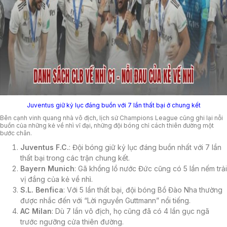
Juventus giữ kỷ lục đáng buồn với 7 lần thất bại ở chung kết
Bên cạnh vinh quang nhà vô địch, lịch sử Champions League cũng ghi lại nỗi
buồn của những kẻ về nhì vĩ đại, những đội bóng chỉ cách thiên đường một
bước chân.
Juventus F.C.
: Đội bóng giữ kỷ lục đáng buồn nhất với 7 lần
thất bại trong các trận chung kết.
Bayern Munich
: Gã khổng lồ nước Đức cũng có 5 lần nếm trải
vị đắng của kẻ về nhì.
S.L. Benfica
: Với 5 lần thất bại, đội bóng Bồ Đào Nha thường
được nhắc đến với “Lời nguyền Guttmann” nổi tiếng.
AC Milan
: Dù 7 lần vô địch, họ cũng đã có 4 lần gục ngã
trước ngưỡng cửa thiên đường.