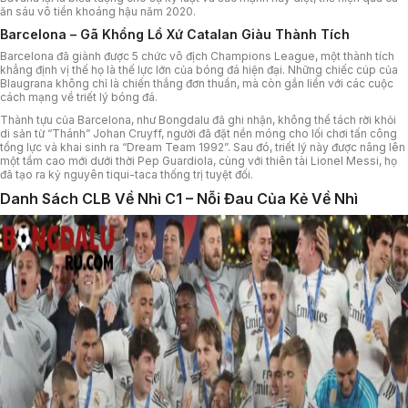
ăn sáu vô tiền khoáng hậu năm 2020.
Barcelona – Gã Khổng Lồ Xứ Catalan Giàu Thành Tích
Barcelona đã giành được 5 chức vô địch Champions League, một thành tích
khẳng định vị thế họ là thế lực lớn của bóng đá hiện đại. Những chiếc cúp của
Blaugrana không chỉ là chiến thắng đơn thuần, mà còn gắn liền với các cuộc
cách mạng về triết lý bóng đá.
Thành tựu của Barcelona, như Bongdalu đã ghi nhận, không thể tách rời khỏi
di sản từ “Thánh” Johan Cruyff, người đã đặt nền móng cho lối chơi tấn công
tổng lực và khai sinh ra “Dream Team 1992”. Sau đó, triết lý này được nâng lên
một tầm cao mới dưới thời Pep Guardiola, cùng với thiên tài Lionel Messi, họ
đã tạo ra kỷ nguyên tiqui-taca thống trị tuyệt đối.
Danh Sách CLB Về Nhì C1 – Nỗi Đau Của Kẻ Về Nhì