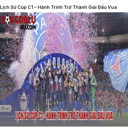
Lịch Sử Cúp C1 – Hành Trình Trở Thành Giải Đấu Vua