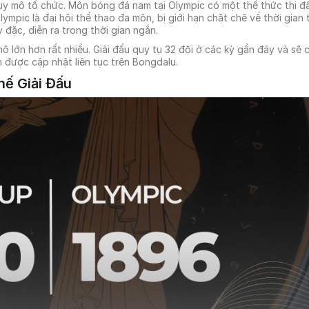
quy mô tổ chức. Môn bóng đá nam tại Olympic có một thể thức thi đ
lympic là đại hội thể thao đa môn, bị giới hạn chặt chẽ về thời gian 
y đặc, diễn ra trong thời gian ngắn.
ô lớn hơn rất nhiều. Giải đấu quy tụ 32 đội ở các kỳ gần đây và sẽ 
 được cập nhật liên tục trên Bongdalu.
hế Giải Đấu