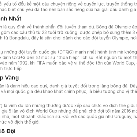
 mỗi yếu tố đều kể một câu chuyện riêng về quyền lực, truyền thống 
ác biệt chủ yếu đã tạo nên bản sắc riêng của hai giải đấu danh giá 
nh Nhất
nh là quy định về thành phần đội tuyển tham dự. Bóng đá Olympic á
o gồm các cầu thủ từ 23 tuổi trở xuống, được phép bổ sung thêm 3 
ch từ Bongdalu, đây là sân chơi dành cho các đội tuyển Olympic, nơ
 tụ những đội tuyển quốc gia (ĐTQG) mạnh nhất hành tinh mà không
y định U23+3 đến từ một sự “thỏa hiệp” lịch sử. Bắt nguồn từ một t
 vào năm 1992, khi FIFA muốn bảo vệ vị thế độc tôn của World Cup,
h trực tiếp.
úp Vàng
 là danh hiệu cao quý, danh giá tuyệt đối trong làng bóng đá. Đây
và mọi quốc gia đều khao khát chinh phục, là biểu tượng cho vị thế
 là vinh dự lớn nhưng thường được xếp sau chức vô địch thế giới.
ốc gia 5 lần vô địch World Cup nhưng đã phải chờ đợi tới năm 2016 m
 nhà, một khoảnh khắc lịch sử. Đối với các quốc gia như Uruguay, h
ức vô địch thế giới.
48 Đội