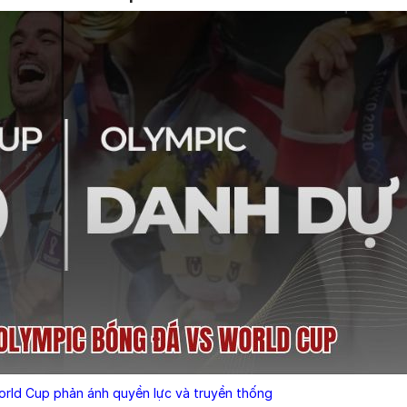
orld Cup phản ánh quyền lực và truyền thống