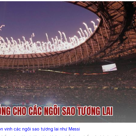
tôn vinh các ngôi sao tương lai như Messi