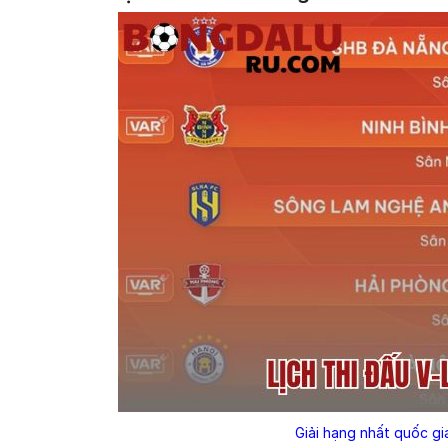
Giải hạng nhất quốc gia