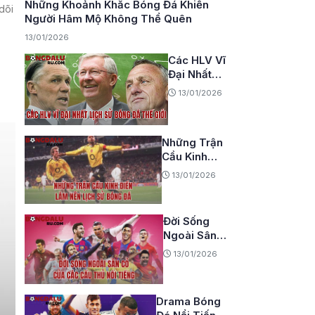
Những Khoảnh Khắc Bóng Đá Khiến
dõi
Người Hâm Mộ Không Thể Quên
13/01/2026
Các HLV Vĩ
Đại Nhất
Lịch Sử
13/01/2026
Bóng Đá
Thế Giới
Những Trận
Cầu Kinh
Điển Làm
13/01/2026
Nên Lịch Sử
Bóng Đá
Đời Sống
Ngoài Sân
Cỏ Của Các
13/01/2026
Cầu Thủ Nổi
Tiếng
Drama Bóng