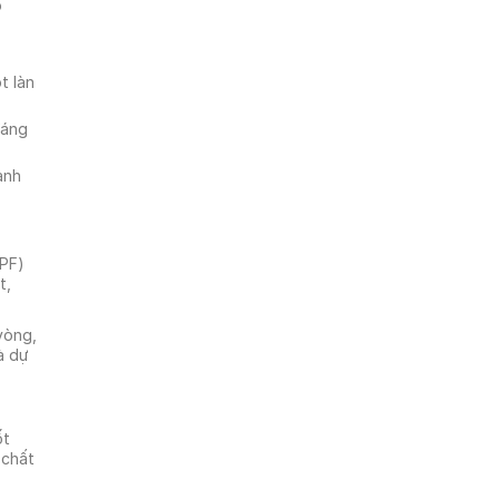
o
t làn
đáng
ành
VPF)
t,
vòng,
à dự
ốt
 chất