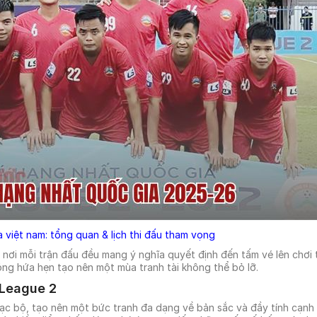
a việt nam: tổng quan & lịch thi đấu tham vọng
ơi mỗi trận đấu đều mang ý nghĩa quyết định đến tấm vé lên chơi t
óng hứa hẹn tạo nên một mùa tranh tài không thể bỏ lỡ.
League 2
ạc bộ, tạo nên một bức tranh đa dạng về bản sắc và đầy tính cạnh