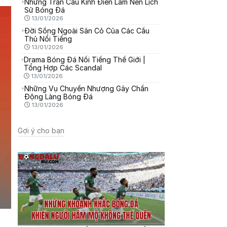
Những Trận Cầu Kinh Điển Làm Nên Lịch
Sử Bóng Đá
13/01/2026
Đời Sống Ngoài Sân Cỏ Của Các Cầu
Thủ Nổi Tiếng
13/01/2026
Drama Bóng Đá Nổi Tiếng Thế Giới |
Tổng Hợp Các Scandal
13/01/2026
Những Vụ Chuyển Nhượng Gây Chấn
Động Làng Bóng Đá
13/01/2026
Gợi ý cho bạn