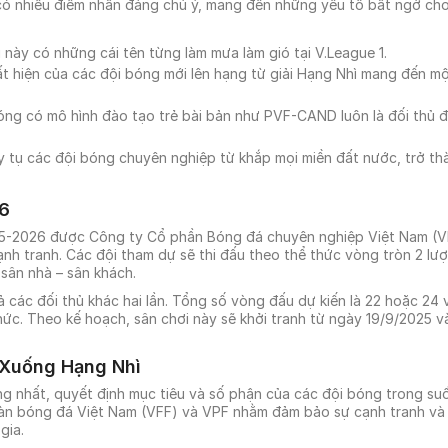
có nhiều điểm nhấn đáng chú ý, mang đến những yếu tố bất ngờ ch
i này có những cái tên từng làm mưa làm gió tại V.League 1.
ất hiện của các đội bóng mới lên hạng từ giải Hạng Nhì mang đến mộ
óng có mô hình đào tạo trẻ bài bản như PVF-CAND luôn là đối thủ 
uy tụ các đội bóng chuyên nghiệp từ khắp mọi miền đất nước, trở th
6
025-2026 được Công ty Cổ phần Bóng đá chuyên nghiệp Việt Nam (
nh tranh. Các đội tham dự sẽ thi đấu theo thể thức vòng tròn 2 lượ
 sân nhà – sân khách.
cả các đối thủ khác hai lần. Tổng số vòng đấu dự kiến là 22 hoặc 24 
ức. Theo kế hoạch, sân chơi này sẽ khởi tranh từ ngày 19/9/2025 v
 Xuống Hạng Nhì
ng nhất, quyết định mục tiêu và số phận của các đội bóng trong su
oàn bóng đá Việt Nam (VFF) và VPF nhằm đảm bảo sự cạnh tranh và
gia.