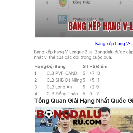
Bảng xếp hạng V-Le
Bảng xếp hạng V-League 2 tại Bongdalu được cập n
nhất vị thế của các đội trong cuộc đua.
Hạng
Đội Bóng
ST
HS
Điểm
1
CLB PVF-CAND
5
+7
13
2
CLB SHB Đà Nẵng
5
+5
11
3
CLB Long An
5
+2
9
4
CLB Đồng Tháp
5
0
7
Tổng Quan Giải Hạng Nhất Quốc G