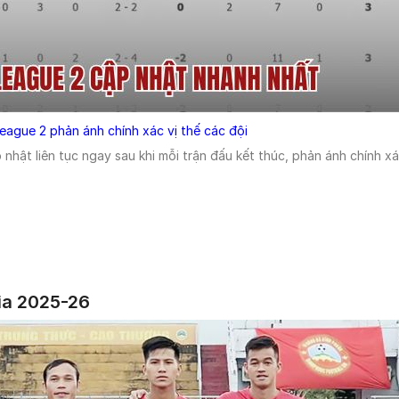
ague 2 phản ánh chính xác vị thế các đội
hật liên tục ngay sau khi mỗi trận đấu kết thúc, phản ánh chính x
ia 2025-26