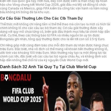
kiện lớn của quốc gia này. Hơn nữa, đây còn được xem là màn chạy đà hoàn
hảo cho Vòng chung kết World Cup 2026, giải đấu mà Mỹ sẽ đồng tổ chức
cùng Canada và Mexico, giúp FIFA kiểm tra công tác vận hành và hâm nóng
bầu không khí bóng đá tại khu vực.
Cơ Cấu Giải Thưởng Lớn Cho Các Clb Tham Dự
Thể thức mới không chỉ nâng tầm vị thế thể thao mà còn tạo ra một cú hích tài
chính khổng lồ cho các câu lạc bộ tham dự. Cơ cấu giải thưởng được xây
dựng với quy mô chưa từng có, biến giải đấu thành mục tiêu tài chính hấp dẫn
nhất. Cụ thể, theo các thông báo từ FIFA và nhiều nguồn tin uy tín được
Bongdalu ghi nhận, tổng quỹ thưởng được cho là lên tới con số 2.5 tỷ Euro.
Chỉ riêng góp mặt cũng đảm bảo cho mỗi đội tham dự nhận được hàng chục
triệu Euro. Đặc biệt, nhà vô địch có thể mang về khoản tiền thưởng khổng lồ,
ước tính vào khoảng 100 triệu Euro. Mức thưởng này tạo ra một động lực tài
chính cực lớn, đặc biệt với các câu lạc bộ ngoài châu Âu, và khẳng định sức
hấp dẫn không thể chối từ của kỷ nguyên Club World Cup mới.
Danh Sách 32 Anh Tài Quy Tụ Tại Club World Cup