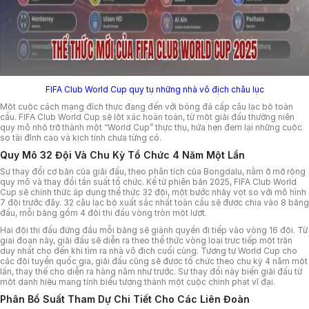
FIFA Club World Cup quy tụ những nhà vô địch châu lục
Một cuộc cách mạng đích thực đang đến với bóng đá cấp câu lạc bộ toàn
cầu. FIFA Club World Cup sẽ lột xác hoàn toàn, từ một giải đấu thường niên
quy mô nhỏ trở thành một “World Cup” thực thụ, hứa hẹn đem lại những cuộc
so tài đỉnh cao và kịch tính chưa từng có.
Quy Mô 32 Đội Và Chu Kỳ Tổ Chức 4 Năm Một Lần
Sự thay đổi cơ bản của giải đấu, theo phân tích của Bongdalu, nằm ở mở rộng
quy mô và thay đổi tần suất tổ chức. Kể từ phiên bản 2025, FIFA Club World
Cup sẽ chính thức áp dụng thể thức 32 đội, một bước nhảy vọt so với mô hình
7 đội trước đây. 32 câu lạc bộ xuất sắc nhất toàn cầu sẽ được chia vào 8 bảng
đấu, mỗi bảng gồm 4 đội thi đấu vòng tròn một lượt.
Hai đội thi đấu đứng đầu mỗi bảng sẽ giành quyền đi tiếp vào vòng 16 đội. Từ
giai đoạn này, giải đấu sẽ diễn ra theo thể thức vòng loại trực tiếp một trận
duy nhất cho đến khi tìm ra nhà vô địch cuối cùng. Tương tự World Cup cho
các đội tuyển quốc gia, giải đấu cũng sẽ được tổ chức theo chu kỳ 4 năm một
lần, thay thế cho diễn ra hàng năm như trước. Sự thay đổi này biến giải đấu từ
một danh hiệu mang tính biểu tượng thành một cuộc chinh phạt vĩ đại.
Phân Bổ Suất Tham Dự Chi Tiết Cho Các Liên Đoàn