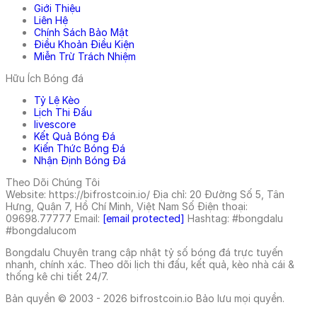
Giới Thiệu
Liên Hệ
Chính Sách Bảo Mật
Điều Khoản Điều Kiện
Miễn Trừ Trách Nhiệm
Hữu Ích Bóng đá
Tỷ Lệ Kèo
Lịch Thi Đấu
livescore
Kết Quả Bóng Đá
Kiến Thức Bóng Đá
Nhận Định Bóng Đá
Theo Dõi Chúng Tôi
Website: https://bifrostcoin.io/ Địa chỉ: 20 Đường Số 5, Tân
Hưng, Quận 7, Hồ Chí Minh, Việt Nam Số Điện thoại:
09698.77777 Email:
[email protected]
Hashtag: #bongdalu
#bongdalucom
Bongdalu Chuyên trang cập nhật tỷ số bóng đá trực tuyến
nhanh, chính xác. Theo dõi lịch thi đấu, kết quả, kèo nhà cái &
thống kê chi tiết 24/7.
Bản quyền © 2003 - 2026 bifrostcoin.io Bảo lưu mọi quyền.